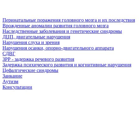
Перинатальные поражения головного мозга и их последствия
Врожденные аномалии развития головного мозга
Наследственные заболевания и генетические синдромы
ДЦП, двигательные нарушения
Нарушения слуха и зрения
Нарушения осанки, опорно-двигательного аппарата
СДВГ
ЗРР - задержка речевого развития
Задержка психического развития и когнитивные нарушения
Цефалгические синдромы
Заикание
Аутизм
Консультации