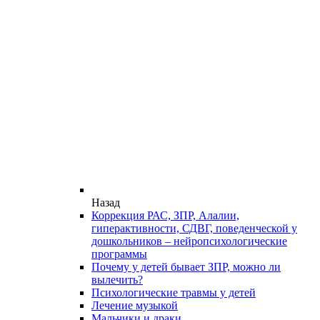
Назад
Коррекция РАС, ЗПР, Алалии,
гиперактивности, СДВГ, поведенческой у
дошкольников – нейропсихологические
программы
Почему у детей бывает ЗПР, можно ли
вылечить?
Психологические травмы у детей
Лечение музыкой
Мальчики и драки