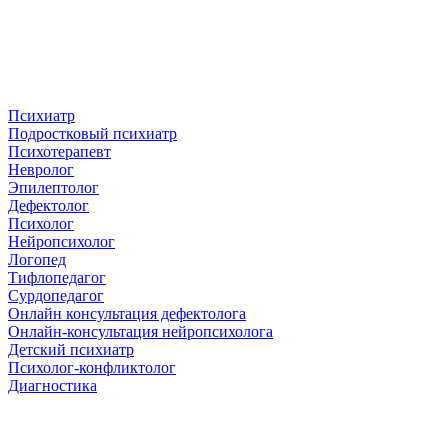
Психиатр
Подростковый психиатр
Психотерапевт
Невролог
Эпилептолог
Дефектолог
Психолог
Нейропсихолог
Логопед
Тифлопедагог
Сурдопедагог
Онлайн консультация дефектолога
Онлайн-консультация нейропсихолога
Детский психиатр
Психолог-конфликтолог
Диагностика