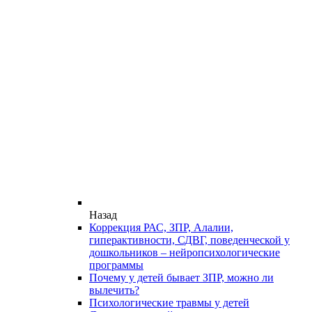
Назад
Коррекция РАС, ЗПР, Алалии,
гиперактивности, СДВГ, поведенческой у
дошкольников – нейропсихологические
программы
Почему у детей бывает ЗПР, можно ли
вылечить?
Психологические травмы у детей