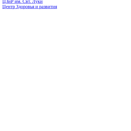
ЦЗиР
им. Свт. Луки
Центр Здоровья и развития