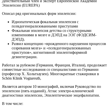
Действительный член и эксперт Европейской Академии
Эпилепсии (EUREPA)
Описал ряд оригинальных форм эпилепсии:
Идиопатическая фокальная эпилепсия с
псевдогенерализованными приступами
Фокальная эпилепсия детства со структурными
изменениями в мозге и ДЭПД на ЭЭГ (ФЭДСИМ-
ДЭПД).
Развил концепцию «врожденного нарушения процессов
созревания мозга» и «псевдогенерализованных
приступов», когнитивной эпилептиформной
дезинтеграции.
Работал за рубежом (Германия, Франция, Италия), продолжает
совместные исследования со специалистами из Германии
(профессор Х. Хольтхаузен). Многократные стажировки в
Schön Klinik Vogtareuth,
Является автором 10 монографий, включая Руководство по
эпилепсии (пять изданий), Атлас электро-клинической
диагностики эпилепсии, Эпилептические энцефалопатии.
В том числе: