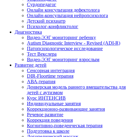
Сурдопедагог
Онлайн консультация дефектолога
Онлайн-консультация нейропсихолога
Детский психиатр
Психолог-конфликтолог
Диагностика
Видео-ЭЭГ мониторинг ребенку
Autism Diagnostic Interview - Revised (ADI-R)
Патопсихологическое исследование
Тест Векслера
Видео-ЭЭГ мониторинг взрослым
Развитие детей
Сенсорная интеграция
DIR-Floortime терапия
АВА-терапия
Денверская модель раннего вмешательства для
детей с аутизмом
Курс ИНТЕНСИВ
Индивидуальные занятия
Коррекционно-развивающие занятия
Речевое развитие
Коррекция поведения
Когнитивно-поведенческая терапия
Подготовка к школе
Логопедический массаж