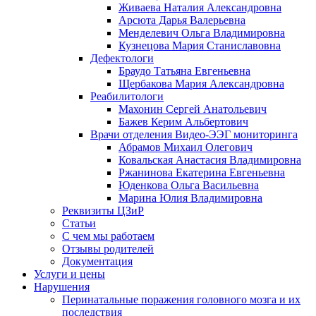
Живаева Наталия Александровна
Арсюта Дарья Валерьевна
Менделевич Ольга Владимировна
Кузнецова Мария Станиславовна
Дефектологи
Браудо Татьяна Евгеньевна
Щербакова Мария Александровна
Реабилитологи
Махонин Сергей Анатольевич
Бажев Керим Альбертович
Врачи отделения Видео-ЭЭГ мониторинга
Абрамов Михаил Олегович
Ковальская Анастасия Владимировна
Ржанинова Екатерина Евгеньевна
Юденкова Ольга Васильевна
Марина Юлия Владимировна
Реквизиты ЦЗиР
Статьи
С чем мы работаем
Отзывы родителей
Документация
Услуги и цены
Нарушения
Перинатальные поражения головного мозга и их
последствия