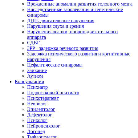
Врожденные аномалии развития головного мозга
Наследственные заболевания и генетические
синдромы
ДЦП, двигательные нарушения
Нарушения слуха и зрения
Нарушения осанки, опорно-двигательного
аппарата
СДВГ
ЗРР - задержка речевого развития
Задержка психического развития и когнитивные
нарушения
Цефалгические синдромы
Заикание
Аутизм
Консультации
Психиатр
Подростковый психиатр
Психотерапевт
Невролог
Эпилептолог
Дефектолог
Психолог
Нейропсихолог
Логопед
Тифлопедагог