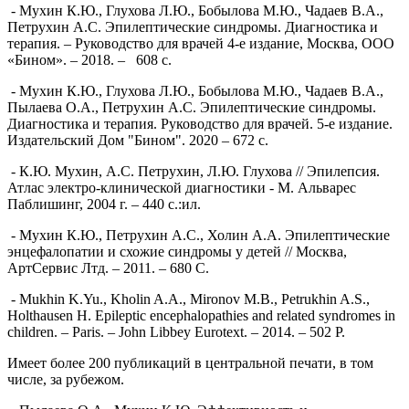
- Мухин К.Ю., Глухова Л.Ю., Бобылова М.Ю., Чадаев В.А.,
Петрухин А.С. Эпилептические синдромы. Диагностика и
терапия. – Руководство для врачей 4-е издание, Москва, ООО
«Бином». – 2018. – 608 с.
- Мухин К.Ю., Глухова Л.Ю., Бобылова М.Ю., Чадаев В.А.,
Пылаева О.А., Петрухин А.С. Эпилептические синдромы.
Диагностика и терапия. Руководство для врачей. 5-е издание.
Издательский Дом "Бином". 2020 – 672 с.
- К.Ю. Мухин, А.С. Петрухин, Л.Ю. Глухова // Эпилепсия.
Атлас электро-клинической диагностики - М. Альварес
Паблишинг, 2004 г. – 440 с.:ил.
- Мухин К.Ю., Петрухин А.С., Холин А.А. Эпилептические
энцефалопатии и схожие синдромы у детей // Москва,
АртСервис Лтд. – 2011. – 680 С.
- Mukhin K.Yu., Kholin A.A., Mironov M.B., Petrukhin A.S.,
Holthausen H. Epileptic encephalopathies and related syndromes in
children. – Paris. – John Libbey Eurotext. – 2014. – 502 P.
Имеет более 200 публикаций в центральной печати, в том
числе, за рубежом.