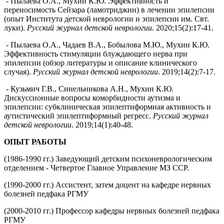
- Пылаева О.А., Мухин К.Ю. Эффективность и
переносимость Сейзара (ламотриджин) в лечении эпилепсии
(опыт Института детской неврологии и эпилепсии им. Свт.
луки).
Русский журнал детской неврологии
. 2020;15(2):17-41.
- Пылаева О.А., Чадаев В.А., Бобылова М.Ю., Мухин К.Ю.
Эффективность стимуляции блуждающего нерва при
эпилепсии (обзор литературы и описание клинического
случая).
Русский журнал детской неврологии
. 2019;14(2):7-17.
- Кузьмич Г.B., Синельникова А.Н., Мухин К.Ю.
Дискуссионные вопросы коморбидности аутизма и
эпилепсии: субклиническая эпилептиформная активность и
аутистический эпилептиформный регресс.
Русский журнал
детской неврологии
. 2019;14(1):40-48.
ОПЫТ РАБОТЫ
(1986-1990 гг.) Заведующий детским психоневрологическим
отделением - Четвертое Главное Управление МЗ ССР.
(1990-2000 гг.) Ассистент, затем доцент на кафедре нервных
болезней педфака РГМУ
(2000-2010 гг.) Профессор кафедры нервных болезней педфака
РГМУ