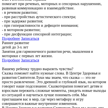
помогает при речевых, моторных и сенсорных нарушениях,
развивая коммуникацию и взаимодействие.
- в речевом развитии;
- при расстройствах аутистического спектра;
- при задержке развития;
- при гиперактивности и дефиците внимания;
- в моторном развитии;
- при дисфункции сенсорной интеграции;
Подробнее
Записаться
Раннее развитие
детей до 3-х лет
Занятия для гармоничного развития речи, мышления и
моторики с первых лет жизни.
Подробнее
Записаться
Вашему ребенку трудно выразить чувства?
Сказка поможет найти нужные слова. В Центре Здоровья и
развития Святителя Луки мы знаем, что сказка — это не
просто развлечение. Это древний и глубокий язык, на котором
говорит наше подсознание. Сказкотерапия помогает детям и
взрослым пережить сложные моменты, увидеть новые выходы
из ситуаций и научиться лучше понимать себя. Мы
приглашаем вас в мир, где через метафору и игру
совершаются важные внутренние изменения.
В Центре Здоровья и развития Святителя Луки мы знаем, что