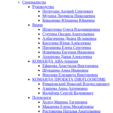
Специалисты
Руководство
Петрухин Андрей Сергеевич
Мухина Людмила Николаевна
Коваленко Юлианна Юрьевна
Врачи
Шляхтенко Олеся Владимировна
Суетина Оксана Анатольевна
Албагачиева Диана Исламовна
Киселева Юлия Алексеевна
Прозорова Елена Сергеевна
Новячкова Евгения Ивановна
Архипова Дарья Алексеевна
КОМАНДА АВА-терапия
Ефанова Анастасия Викторовна
Шукшина Анна Ивановна
Фролова Елизавета Викторовна
КОМАНДА ПРОЕКТА DIR/FLOORTIME
Романовский Николай Владиславович
Азирова Анна Артемовна
Фадейчев Сергей Вадимович
Психологи
Холод Марина Тагировна
Макарова Елена Михайловна
Ростовцева Наталья Анатольевна